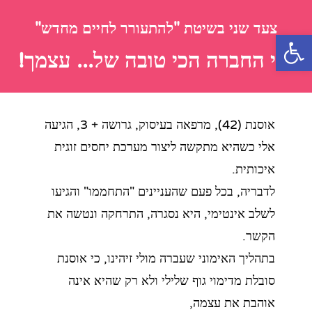
צעד שני בשיטת "להתעורר לחיים מחדש"
פתח סרגל נגישות
היי החברה הכי טובה של... עצמך!
אוסנת (42), מרפאה בעיסוק, גרושה + 3, הגיעה
אלי כשהיא מתקשה ליצור מערכת יחסים זוגית
איכותית.
לדבריה, בכל פעם שהעניינים "התחממו" והגיעו
לשלב אינטימי, היא נסגרה, התרחקה ונטשה את
הקשר.
בתהליך האימוני שעברה מולי זיהינו, כי אוסנת
סובלת מדימוי גוף שלילי ולא רק שהיא אינה
אוהבת את עצמה,