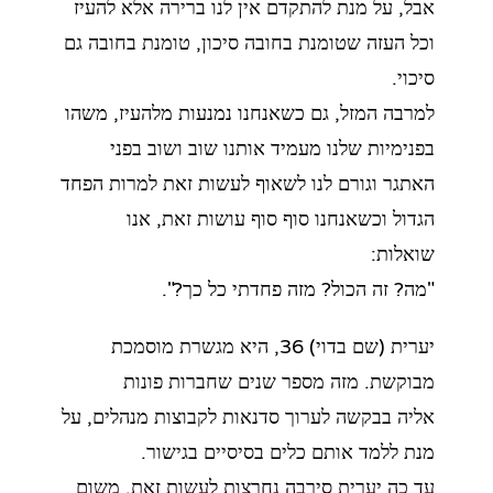
אבל, על מנת להתקדם אין לנו ברירה אלא להעיז
וכל העזה שטומנת בחובה סיכון, טומנת בחובה גם
סיכוי.
למרבה המזל, גם כשאנחנו נמנעות מלהעיז, משהו
בפנימיות שלנו מעמיד אותנו שוב ושוב בפני
האתגר
וגורם לנו לשאוף לעשות זאת למרות הפחד
הגדול וכשאנחנו סוף סוף עושות זאת, אנו
שואלות:
"מה? זה הכול? מזה פחדתי כל כך?".
יערית (שם בדוי) 36, היא מגשרת מוסמכת
מבוקשת. מזה מספר שנים שחברות פונות
אליה
בבקשה לערוך סדנאות לקבוצות מנהלים, על
מנת ללמד אותם כלים בסיסיים בגישור.
עד כה יערית סירבה נחרצות לעשות זאת, משום